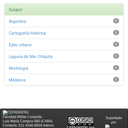
Subject
Argentina
1
Cartografía histórica
1
Ejido urbano
1
Laguna de Mar Chiquita
1
Morfología
1
Médanos
1
Facultad Militar Conjunta
Soportado
Luis María Campos 480 (CABA)
por
Contacto: 011 4346-8600 Interno
CEFADIGITAL
por