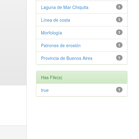
Laguna de Mar Chiquita
1
Línea de costa
1
Morfología
1
Patrones de erosión
1
Provincia de Buenos Aires
1
Has File(s)
true
1