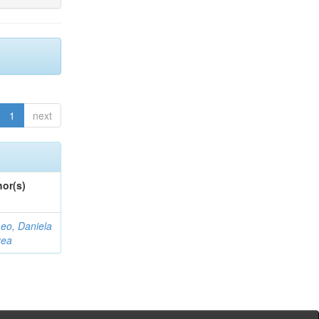
1
next
or(s)
eo, Daniela
rea