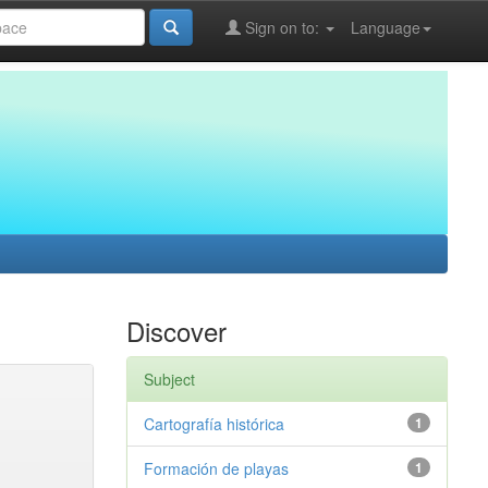
Sign on to:
Language
Discover
Subject
Cartografía histórica
1
Formación de playas
1