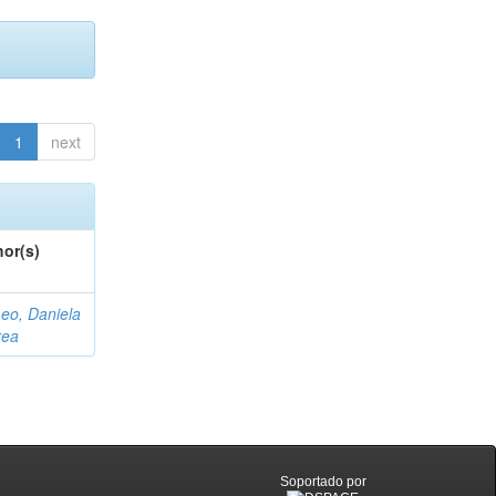
1
next
or(s)
eo, Daniela
rea
Soportado por