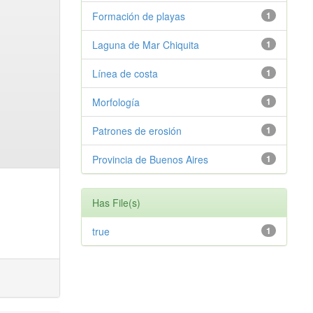
Formación de playas
1
Laguna de Mar Chiquita
1
Línea de costa
1
Morfología
1
Patrones de erosión
1
Provincia de Buenos Aires
1
Has File(s)
true
1