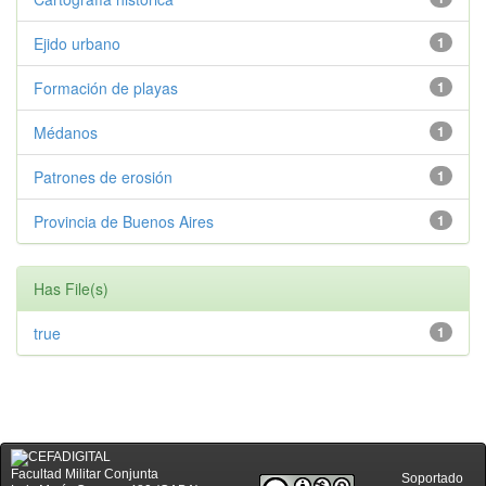
Ejido urbano
1
Formación de playas
1
Médanos
1
Patrones de erosión
1
Provincia de Buenos Aires
1
Has File(s)
true
1
Facultad Militar Conjunta
Soportado