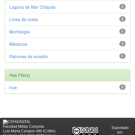
Laguna de Mar Chiquita
1
Línea de costa
1
Morfología
1
Médanos
1
Patrones de erosión
1
Has File(s)
true
1
Facultad Militar Conjunta
Soportado
Luis María Campos 480 (CABA)
por