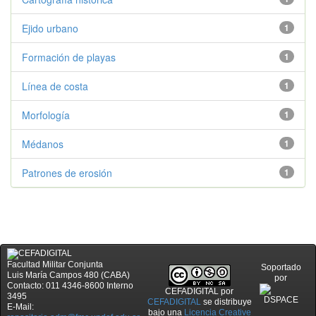
Ejido urbano
1
Formación de playas
1
Línea de costa
1
Morfología
1
Médanos
1
Patrones de erosión
1
Facultad Militar Conjunta
Soportado
Luis María Campos 480 (CABA)
por
Contacto: 011 4346-8600 Interno
CEFADIGITAL
por
3495
CEFADIGITAL
se distribuye
E-Mail:
bajo una
Licencia Creative