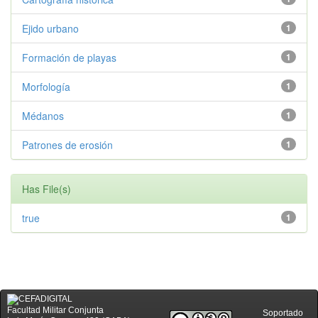
Ejido urbano
1
Formación de playas
1
Morfología
1
Médanos
1
Patrones de erosión
1
Has File(s)
true
1
Facultad Militar Conjunta
Soportado