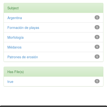
Subject
Argentina
1
Formación de playas
1
Morfología
1
Médanos
1
Patrones de erosión
1
Has File(s)
true
1