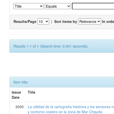
Results/Page
|
Sort items by
In orde
Results 1-1 of 1 (Search time: 0.001 seconds).
Item hits:
Issue
Title
Date
2005
La utilidad de la cartografía histórica y los sensores
y contorno costero en la zona de Mar Chiquita