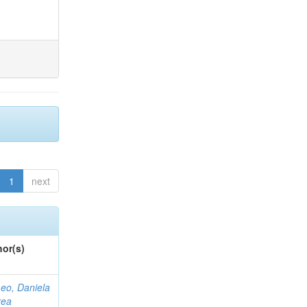
1
next
or(s)
eo, Daniela
rea