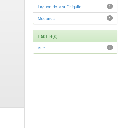
Laguna de Mar Chiquita
1
Médanos
1
Has File(s)
true
1