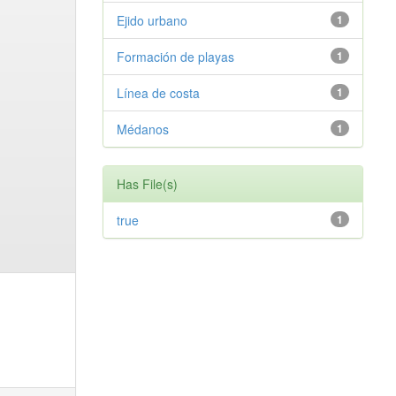
Ejido urbano
1
Formación de playas
1
Línea de costa
1
Médanos
1
Has File(s)
true
1