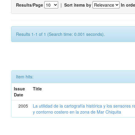
Results/Page
|
Sort items by
In orde
Results 1-1 of 1 (Search time: 0.001 seconds).
Item hits:
Issue
Title
Date
2005
La utilidad de la cartografía histórica y los sensores
y contorno costero en la zona de Mar Chiquita