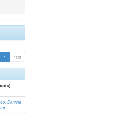
1
next
or(s)
eo, Daniela
rea