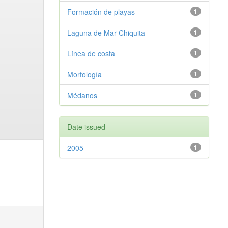
Formación de playas
1
Laguna de Mar Chiquita
1
Línea de costa
1
Morfología
1
Médanos
1
Date issued
2005
1