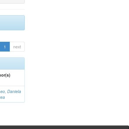
1
next
or(s)
eo, Daniela
rea