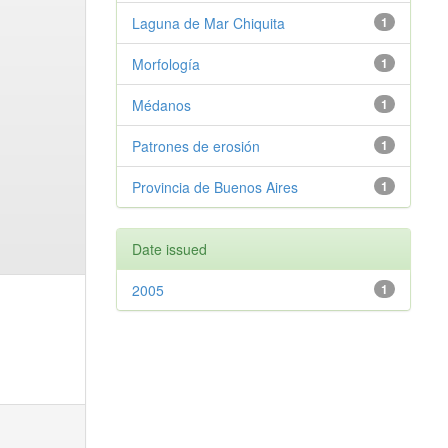
Laguna de Mar Chiquita
1
Morfología
1
Médanos
1
Patrones de erosión
1
Provincia de Buenos Aires
1
Date issued
2005
1