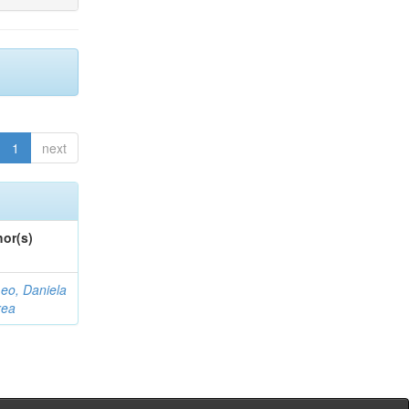
1
next
or(s)
eo, Daniela
rea