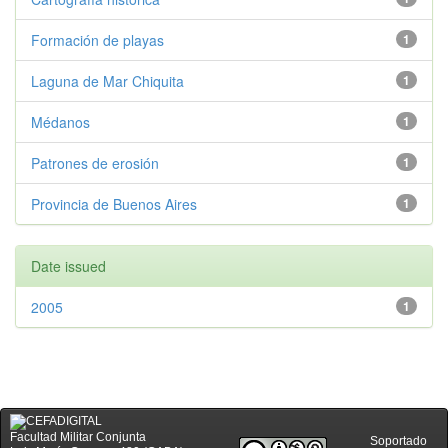
Formación de playas
1
Laguna de Mar Chiquita
1
Médanos
1
Patrones de erosión
1
Provincia de Buenos Aires
1
Date issued
2005
1
Facultad Militar Conjunta
Soportado