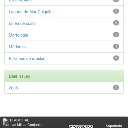
Laguna de Mar Chiquita
1
Línea de costa
1
Morfología
1
Médanos
1
Patrones de erosión
1
Date issued
2005
1
Facultad Militar Conjunta
Soportado