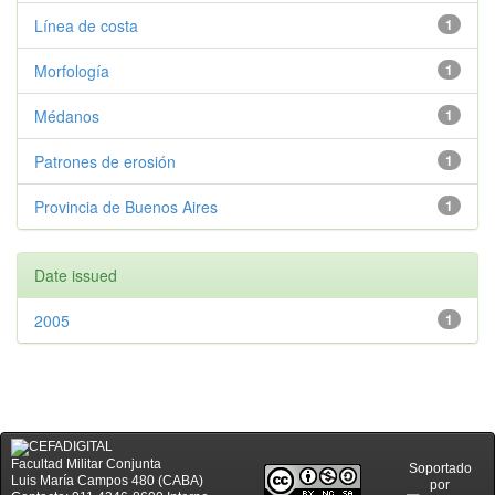
Línea de costa
1
Morfología
1
Médanos
1
Patrones de erosión
1
Provincia de Buenos Aires
1
Date issued
2005
1
Facultad Militar Conjunta
Soportado
Luis María Campos 480 (CABA)
por