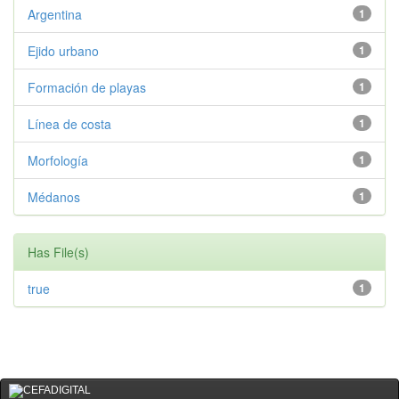
Argentina
1
Ejido urbano
1
Formación de playas
1
Línea de costa
1
Morfología
1
Médanos
1
Has File(s)
true
1