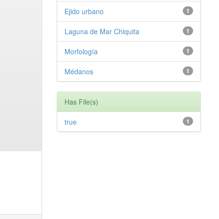
Ejido urbano
1
Laguna de Mar Chiquita
1
Morfología
1
Médanos
1
Has File(s)
true
1