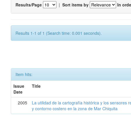
Results/Page
|
Sort items by
In orde
Results 1-1 of 1 (Search time: 0.001 seconds).
Item hits:
Issue
Title
Date
2005
La utilidad de la cartografía histórica y los sensores
y contorno costero en la zona de Mar Chiquita