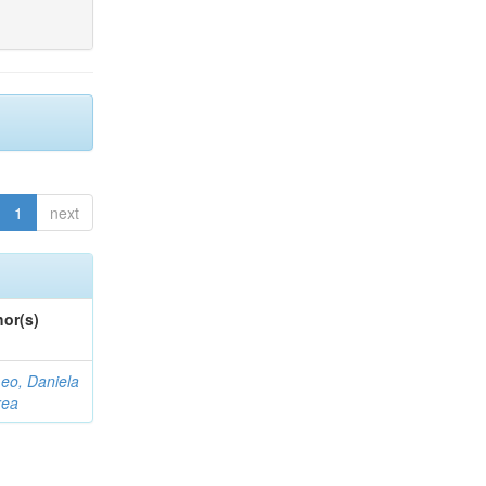
1
next
or(s)
eo, Daniela
rea