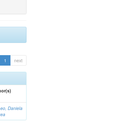
1
next
or(s)
eo, Daniela
rea