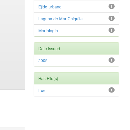
Ejido urbano
1
Laguna de Mar Chiquita
1
Morfología
1
Date issued
2005
1
Has File(s)
true
1