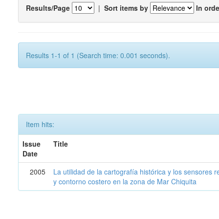
Results/Page
|
Sort items by
In orde
Results 1-1 of 1 (Search time: 0.001 seconds).
Item hits:
Issue
Title
Date
2005
La utilidad de la cartografía histórica y los sensores
y contorno costero en la zona de Mar Chiquita