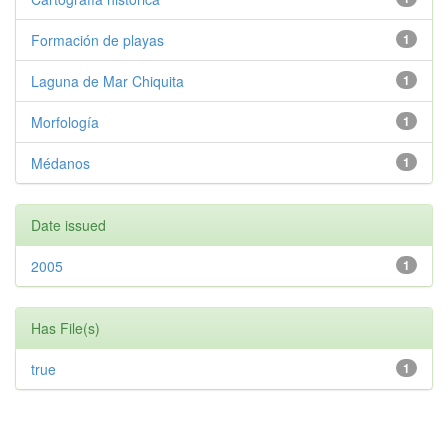
Formación de playas
1
Laguna de Mar Chiquita
1
Morfología
1
Médanos
1
Date issued
2005
1
Has File(s)
true
1