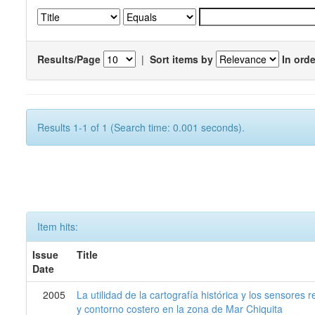
Results/Page
|
Sort items by
In orde
Results 1-1 of 1 (Search time: 0.001 seconds).
Item hits:
Issue
Title
Date
2005
La utilidad de la cartografía histórica y los sensores
y contorno costero en la zona de Mar Chiquita