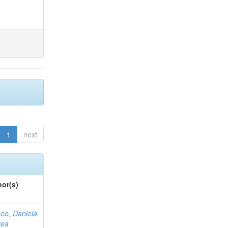
1
next
or(s)
eo, Daniela
rea