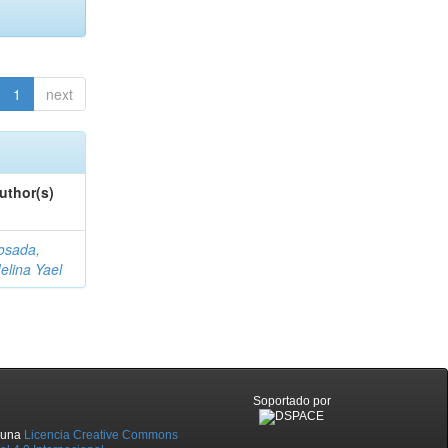
1
next
uthor(s)
osada,
elina Yael
Soportado por
o una
Licencia Creative Commons