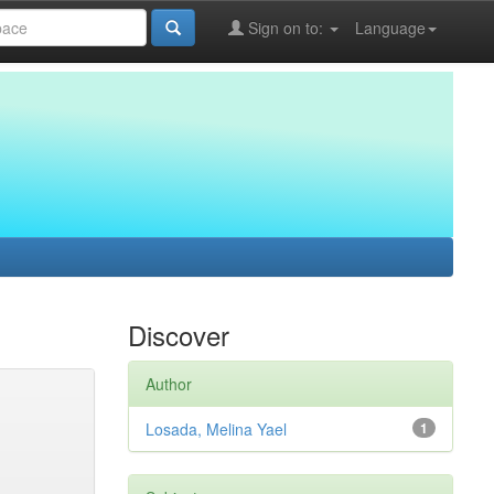
Sign on to:
Language
Discover
Author
Losada, Melina Yael
1