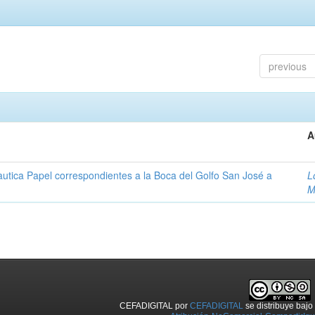
previous
A
autica Papel correspondientes a la Boca del Golfo San José a
L
M
CEFADIGITAL
por
CEFADIGITAL
se distribuye baj