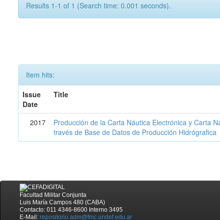
Results 1-1 of 1 (Search time: 0.001 seconds).
Item hits:
Issue
Title
Date
2017
Producción de la Carta Náutica Electrónica y Carta N
través de Base de Datos de Producción Hidrógrafica
Facultad Militar Conjunta
Luis María Campos 480 (CABA)
Contacto: 011 4346-8600 Interno 3495
E-Mail:
repositorio.adm@fmc.undef.edu.ar