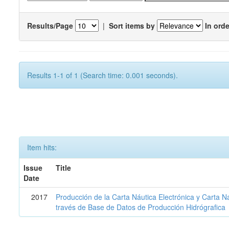
Results/Page
|
Sort items by
In orde
Results 1-1 of 1 (Search time: 0.001 seconds).
Item hits:
Issue
Title
Date
2017
Producción de la Carta Náutica Electrónica y Carta N
través de Base de Datos de Producción Hidrógrafica