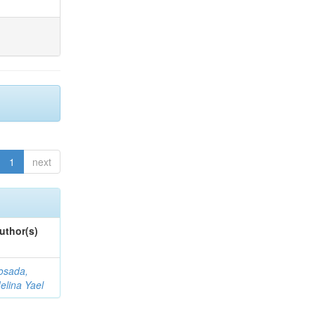
1
next
uthor(s)
osada,
elina Yael