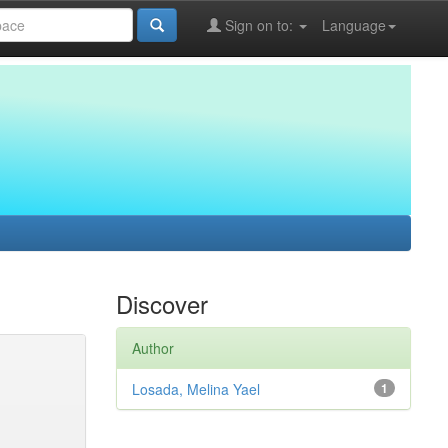
Sign on to:
Language
Discover
Author
Losada, Melina Yael
1