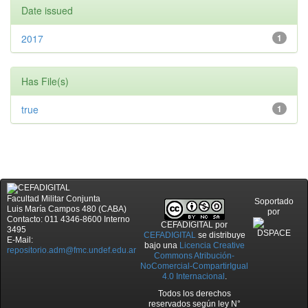
Date issued
2017
1
Has File(s)
true
1
Facultad Militar Conjunta
Soportado
Luis María Campos 480 (CABA)
por
Contacto: 011 4346-8600 Interno
CEFADIGITAL
por
3495
CEFADIGITAL
se distribuye
E-Mail:
bajo una
Licencia Creative
repositorio.adm@fmc.undef.edu.ar
Commons Atribución-
NoComercial-CompartirIgual
4.0 Internacional
.
Todos los derechos
reservados según ley N°