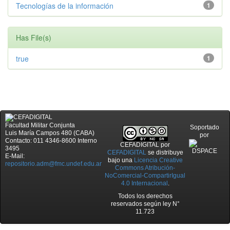
Tecnologías de la información
1
Has File(s)
true
1
Facultad Militar Conjunta
Soportado
Luis María Campos 480 (CABA)
por
Contacto: 011 4346-8600 Interno
CEFADIGITAL
por
3495
CEFADIGITAL
se distribuye
E-Mail:
bajo una
Licencia Creative
repositorio.adm@fmc.undef.edu.ar
Commons Atribución-
NoComercial-CompartirIgual
4.0 Internacional
.
Todos los derechos
reservados según ley N°
11.723