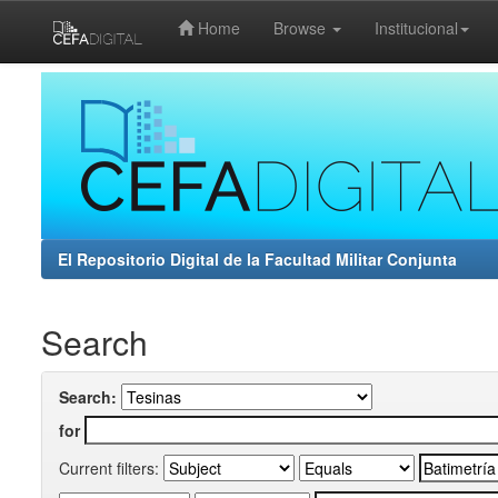
Home
Browse
Institucional
Skip
navigation
El Repositorio Digital de la Facultad Militar Conjunta
Search
Search:
for
Current filters: