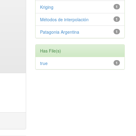
Kriging
1
Métodos de interpolación
1
Patagonia Argentina
1
Has File(s)
true
1