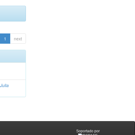
1
next
Julia
Soportado por