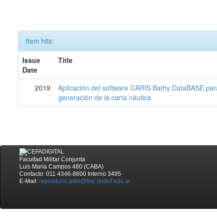
Item hits:
Issue
Title
Date
2019
Aplicación del software CARIS Bathy DataBASE para 
generación de la carta náutica
Facultad Militar Conjunta
Luis María Campos 480 (CABA)
Contacto: 011 4346-8600 Interno 3495
E-Mail:
repositorio.adm@fmc.undef.edu.ar