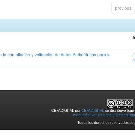
previous
A
la compilación y validación de datos Batimétricos para la
L
G
CEFADIGITAL
por
CEFADIGITAL
se distribuye baj
Atribución-NoComercial-CompartirIgua
Todos los derechos reservados seg