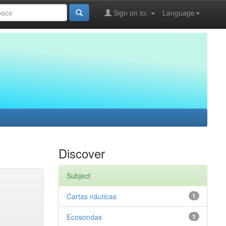
Sign on to:
Language
Discover
Subject
Cartas náuticas
1
Ecosondas
1