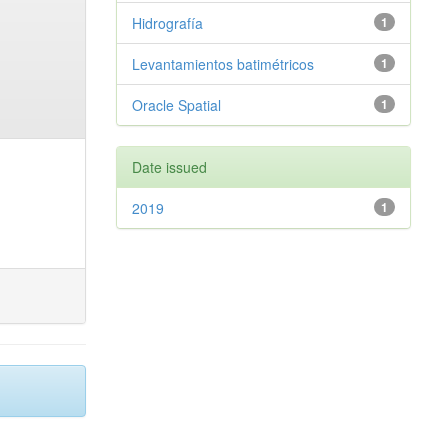
Hidrografía
1
Levantamientos batimétricos
1
Oracle Spatial
1
Date issued
2019
1