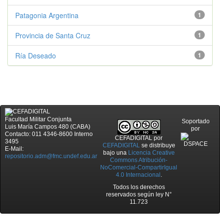
Patagonia Argentina
1
Provincia de Santa Cruz
1
Ría Deseado
1
Facultad Militar Conjunta
Soportado
Luis María Campos 480 (CABA)
por
Contacto: 011 4346-8600 Interno
CEFADIGITAL
por
3495
CEFADIGITAL
se distribuye
E-Mail:
bajo una
Licencia Creative
repositorio.adm@fmc.undef.edu.ar
Commons Atribución-
NoComercial-CompartirIgual
4.0 Internacional
.
Todos los derechos
reservados según ley N°
11.723