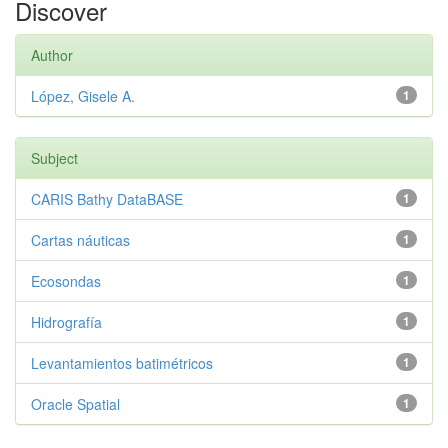
Discover
Author
López, Gisele A.
1
Subject
CARIS Bathy DataBASE
1
Cartas náuticas
1
Ecosondas
1
Hidrografía
1
Levantamientos batimétricos
1
Oracle Spatial
1