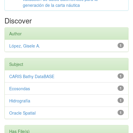
generación de la carta náutica
Discover
Author
López, Gisele A.
1
Subject
CARIS Bathy DataBASE
1
Ecosondas
1
Hidrografía
1
Oracle Spatial
1
Has File(s)