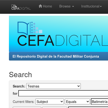
Home
Browse
Institucional
Skip
navigation
El Repositorio Digital de la Facultad Militar Conjunta
Search
Search:
for
Current filters: