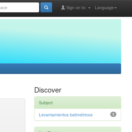
Sign on to:
Language
Discover
Subject
Levantamientos batimétricos
1