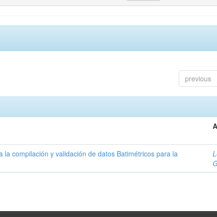
previous
A
la compilación y validación de datos Batimétricos para la
L
G