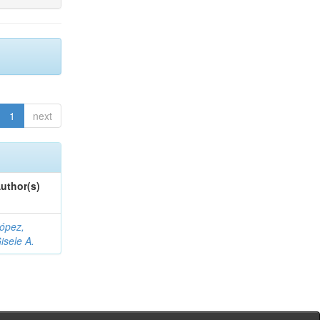
1
next
uthor(s)
ópez,
isele A.