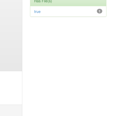
Has File(s)
true
1