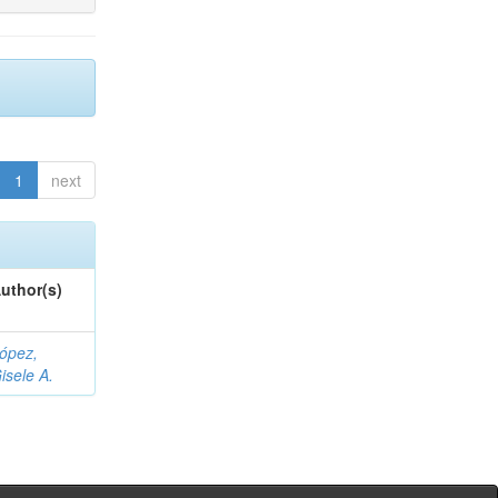
1
next
uthor(s)
ópez,
isele A.