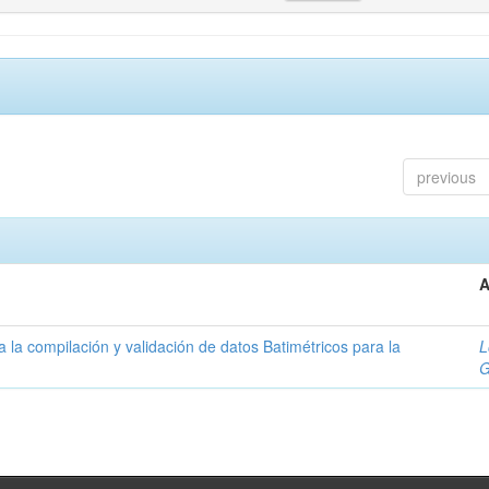
previous
A
la compilación y validación de datos Batimétricos para la
L
G