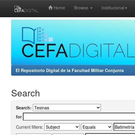
Home
Browse
Institucional
Skip
navigation
El Repositorio Digital de la Facultad Militar Conjunta
Search
Search:
for
Current filters: