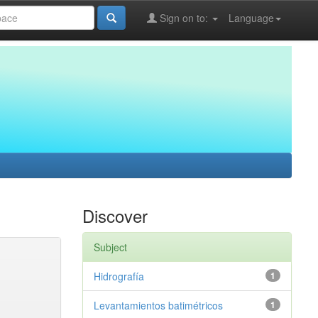
Sign on to:
Language
Discover
Subject
Hidrografía
1
Levantamientos batimétricos
1