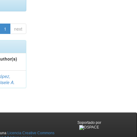
1
next
uthor(s)
ópez,
isele A.
Soportado por
o una
Licencia Creative Commons