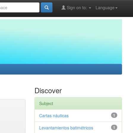
Sign on to:
Language
Discover
Subject
Cartas náuticas
1
Levantamientos batimétricos
1