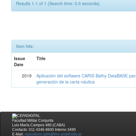
Results 1-1 of 1 (Search time: 0.0 seconds).
Item hits:
Issue
Title
Date
2019
Aplicación del software CARIS Bathy DataBASE para 
generación de la carta náutica
Facultad Militar Conjunta
Luis María Campos 480 (CABA)
Contacto: 011 4346-8600 Interno 3495
E-Mail:
repositorio.adm@fmc.undef.edu.ar