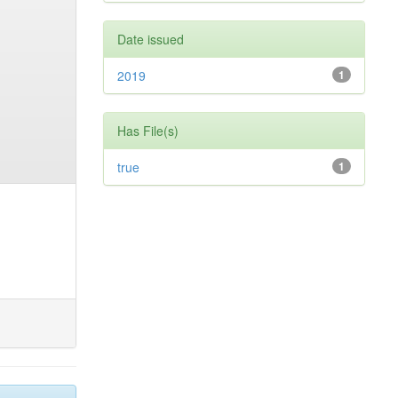
Date issued
2019
1
Has File(s)
true
1