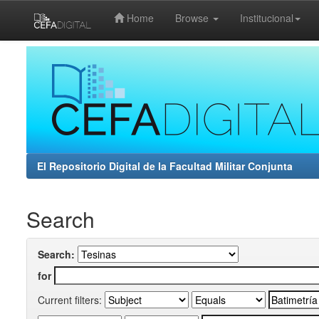
Home
Browse
Institucional
Skip
navigation
El Repositorio Digital de la Facultad Militar Conjunta
Search
Search:
for
Current filters: