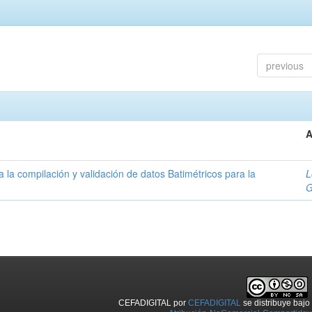
previous
A
la compilación y validación de datos Batimétricos para la
L
G
CEFADIGITAL
por
CEFADIGITAL
se distribuye baj