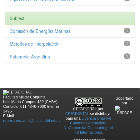
Subject
Comisión de Energías Marinas
1
Métodos de interpolación
1
Patagonia Argentina
1
Facultad Militar Conjunta
Soportado
Luis María Campos 480 (CABA)
por
Contacto: 011 4346-8600 Interno
CEFADIGITAL
por
3495
CEFADIGITAL
se distribuye
E-Mail:
bajo una
Licencia Creative
repositorio.adm@fmc.undef.edu.ar
Commons Atribución-
NoComercial-CompartirIgual
4.0 Internacional
.