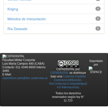
Kriging
1
Métodos de interpolación
1
Ría Deseado
1
Facultad Militar Conjunta
Soportado
Luis María Campos 480 (CABA)
por
Contacto: 011 4346-8600 Interno
CEFADIGITAL
por
3495
CEFADIGITAL
se distribuye
E-Mail:
bajo una
Licencia Creative
repositorio.adm@fmc.undef.edu.ar
Commons Atribución-
NoComercial-CompartirIgual
4.0 Internacional
.
Todos los derechos
reservados según ley N°
11.723