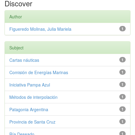
Discover
Author
Figueredo Molinas, Julia Mariela
1
Subject
Cartas náuticas
1
Comisión de Energías Marinas
1
Iniciativa Pampa Azul
1
Métodos de interpolación
1
Patagonia Argentina
1
Provincia de Santa Cruz
1
Ría Deseado
1