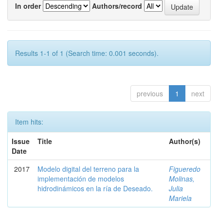
In order
Authors/record
Results 1-1 of 1 (Search time: 0.001 seconds).
previous
1
next
Item hits:
Issue
Title
Author(s)
Date
2017
Modelo digital del terreno para la
Figueredo
implementación de modelos
Molinas,
hidrodinámicos en la ría de Deseado.
Julia
Mariela