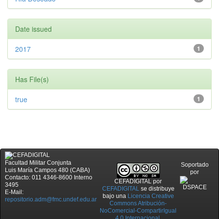
Date issued
2017
1
Has File(s)
true
1
Facultad Militar Conjunta
Soportado
Luis María Campos 480 (CABA)
por
Contacto: 011 4346-8600 Interno
CEFADIGITAL
por
3495
CEFADIGITAL
se distribuye
E-Mail:
bajo una
Licencia Creative
repositorio.adm@fmc.undef.edu.ar
Commons Atribución-
NoComercial-CompartirIgual
4.0 Internacional
.