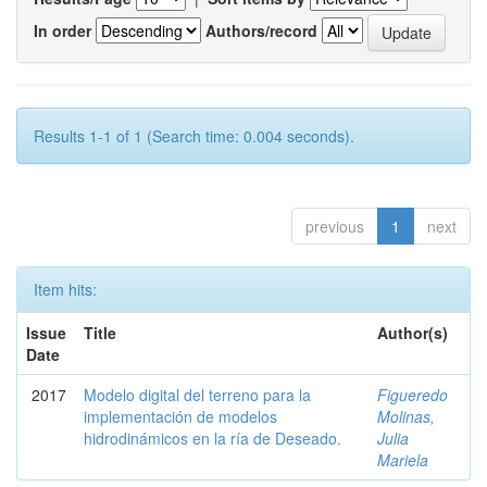
In order
Authors/record
Results 1-1 of 1 (Search time: 0.004 seconds).
previous
1
next
Item hits:
Issue
Title
Author(s)
Date
2017
Modelo digital del terreno para la
Figueredo
implementación de modelos
Molinas,
hidrodinámicos en la ría de Deseado.
Julia
Mariela