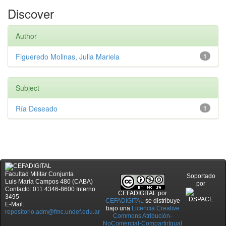
Discover
Author
Figueredo Molinas, Julia Mariela
1
Subject
Ría Deseado
1
Facultad Militar Conjunta
Soportado
Luis María Campos 480 (CABA)
por
Contacto: 011 4346-8600 Interno
CEFADIGITAL
por
3495
CEFADIGITAL
se distribuye
E-Mail:
bajo una
Licencia Creative
repositorio.adm@fmc.undef.edu.ar
Commons Atribución-
NoComercial-CompartirIgual