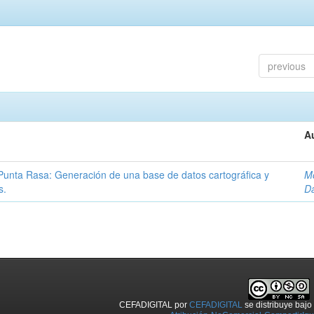
previous
A
Punta Rasa: Generación de una base de datos cartográfica y
Mo
s.
Da
CEFADIGITAL
por
CEFADIGITAL
se distribuye baj