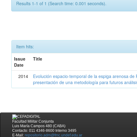
Results 1-1 of 1 (Search time: 0.001 seconds).
Item hits:
Issue
Title
Date
2014
Evolución espacio-temporal de la espiga arenosa de 
presentación de una metodología para futuros análisi
Facultad Militar Conjunta
Luis María Campos 480 (CABA)
Contacto: 011 4346-8600 Interno 3495
E-Mail:
repositorio.adm@fmc.undef.edu.ar