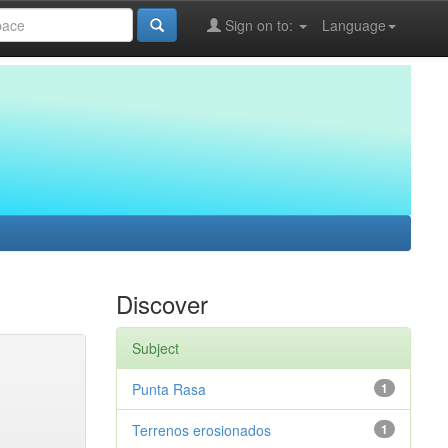
Sign on to:
Language
Discover
Subject
Punta Rasa
1
Terrenos erosionados
1