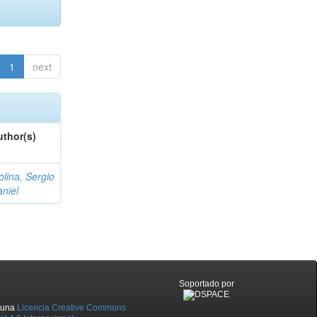
1
next
uthor(s)
lina, Sergio
niel
Soportado por
o una
Licencia Creative Commons