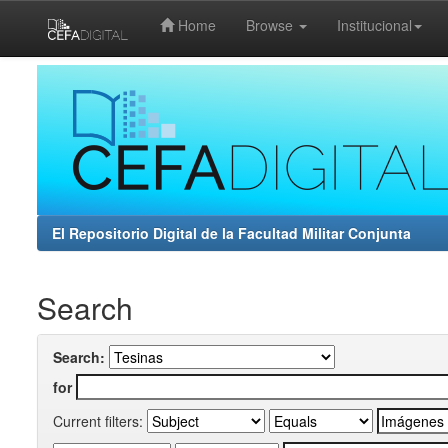
Home
Browse
Institucional
Skip
navigation
El Repositorio Digital de la Facultad Militar Conjunta
Search
Search:
for
Current filters: