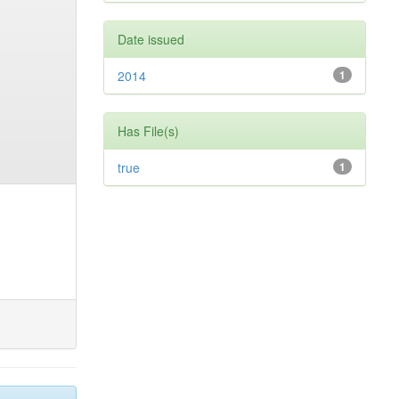
Date issued
2014
1
Has File(s)
true
1