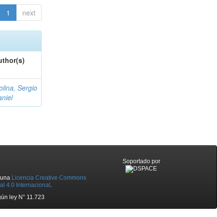
1
next
uthor(s)
lina, Sergio
niel
Soportado por
o una
Licencia Creative Commons
l 4.0 Internacional
.
ún ley N° 11.723