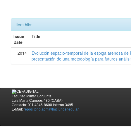
Item hits:
Issue
Title
Date
2014
Evolución espacio-temporal de la espiga arenosa de 
presentación de una metodología para futuros análisi
Facultad Militar Conjunta
Luis María Campos 480 (CABA)
Contacto: 011 4346-8600 Interno 3495
E-Mail:
repositorio.adm@fmc.undef.edu.ar