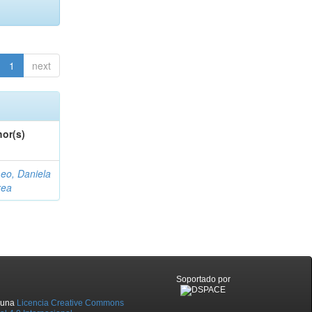
1
next
or(s)
eo, Daniela
rea
Soportado por
o una
Licencia Creative Commons