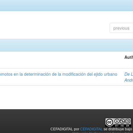
previous
Auth
 remotos en la determinación de la modificación del ejido urbano
De L
And
CEFADIGITAL
por
CEFADIGITAL
se distribuye baj