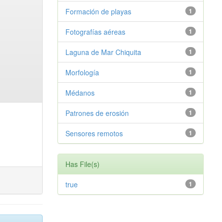
Formación de playas
1
Fotografías aéreas
1
Laguna de Mar Chiquita
1
Morfología
1
Médanos
1
Patrones de erosión
1
Sensores remotos
1
Has File(s)
true
1