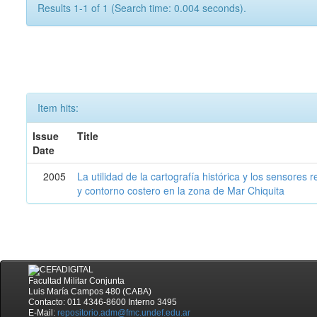
Results 1-1 of 1 (Search time: 0.004 seconds).
Item hits:
Issue
Title
Date
2005
La utilidad de la cartografía histórica y los sensores
y contorno costero en la zona de Mar Chiquita
Facultad Militar Conjunta
Luis María Campos 480 (CABA)
Contacto: 011 4346-8600 Interno 3495
E-Mail:
repositorio.adm@fmc.undef.edu.ar