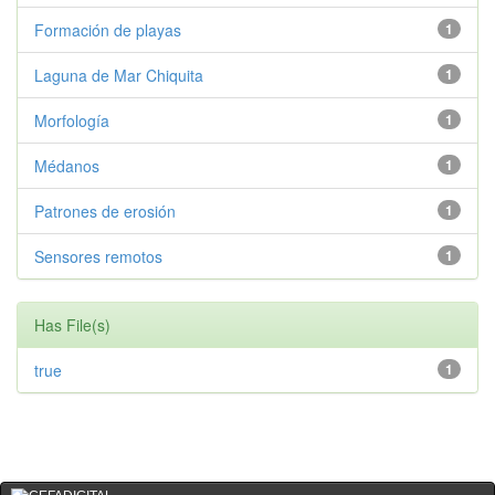
Formación de playas
1
Laguna de Mar Chiquita
1
Morfología
1
Médanos
1
Patrones de erosión
1
Sensores remotos
1
Has File(s)
true
1