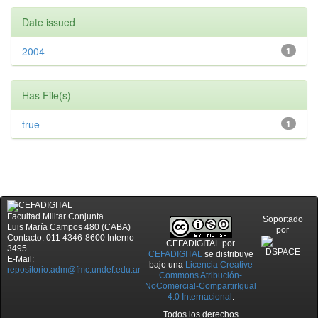
Date issued
2004
1
Has File(s)
true
1
Facultad Militar Conjunta
Soportado
Luis María Campos 480 (CABA)
por
Contacto: 011 4346-8600 Interno
CEFADIGITAL
por
3495
CEFADIGITAL
se distribuye
E-Mail:
bajo una
Licencia Creative
repositorio.adm@fmc.undef.edu.ar
Commons Atribución-
NoComercial-CompartirIgual
4.0 Internacional
.
Todos los derechos