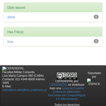
Date issued
2004
1
Has File(s)
true
1
Facultad Militar Conjunta
Soportado
Luis María Campos 480 (CABA)
por
Contacto: 011 4346-8600 Interno
CEFADIGITAL
por
3495
CEFADIGITAL
se distribuye
E-Mail:
bajo una
Licencia Creative
repositorio.adm@fmc.undef.edu.ar
Commons Atribución-
NoComercial-CompartirIgual
4.0 Internacional
.
Todos los derechos