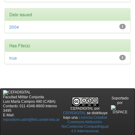
Date issued
2004
1
Has File(s)
true
1
Facultad Militar Conjunta
Soportado
Luis María Campos 480 (CABA)
por
Contacto: 011 4346-8600 Interno
CEFADIGITAL
por
3495
CEFADIGITAL
se distribuye
E-Mail:
bajo una
Licencia Creative
repositorio.adm@fmc.undef.edu.ar
Commons Atribución-
NoComercial-CompartirIgual
4.0 Internacional
.