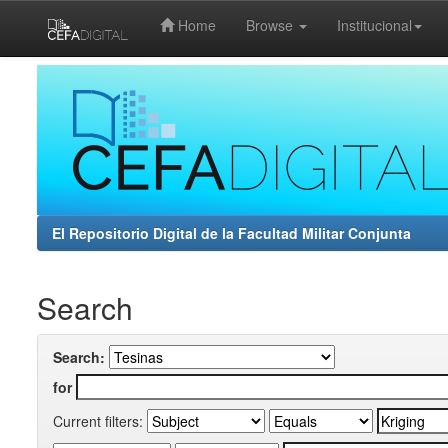
Home
Browse
Institucional
Skip
navigation
El Repositorio Digital de la Facultad Militar Conjunta
Search
Search:
for
Current filters: