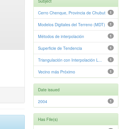
Subject
Cerro Chenque, Provincia de Chubut
1
Modelos Digitales del Terreno (MDT)
1
Métodos de interpolación
1
Superficie de Tendencia
1
Triangulación con Interpolación L...
1
Vecino más Próximo
1
Date issued
2004
1
Has File(s)