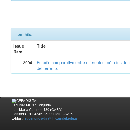
Item hits:
Issue
Title
Date
2004
Estudio comparativo entre diferentes métodos de i
del terreno.
Facultad Militar Conjunta
Luis María Campos 480 (CABA)
Contacto: 011 4346-8600 Interno 3495
E-Mail:
repositorio.adm@fmc.undef.edu.ar