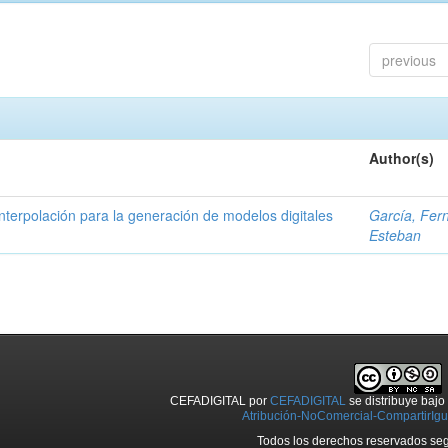
previous
Author(s)
nterpolación para la generación de modelos digitales
García, Fer
Esteban
CEFADIGITAL
por
CEFADIGITAL
se distribuye baj
Atribución-NoComercial-CompartirIgua
Todos los derechos reservados seg