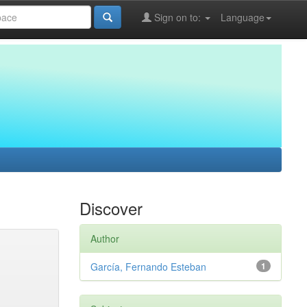
Sign on to:
Language
Discover
Author
García, Fernando Esteban
1