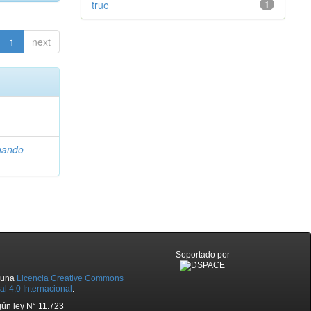
true
1
1
next
nando
Soportado por
o una
Licencia Creative Commons
l 4.0 Internacional
.
ún ley N° 11.723