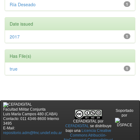
Ría Deseado
1
Date issued
2017
1
Has File(s)
true
1
Facultad Militar Conjunta
Soportado
Luis María Campos 480 (CABA)
por
Contacto: 011 4346-8600 Interno
CEFADIGITAL
por
3495
CEFADIGITAL
se distribuye
E-Mail:
bajo una
Licencia Creative
repositorio.adm@fmc.undef.edu.ar
Commons Atribución-