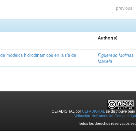
previous
Author(s)
 de modelos hidrodinámicos en la ría de
Figueredo Molinas, 
Mariela
CEFADIGITAL
por
CEFADIGITAL
se distribuye baj
Atribución-NoComercial-CompartirIgua
Todos los derechos reservados seg