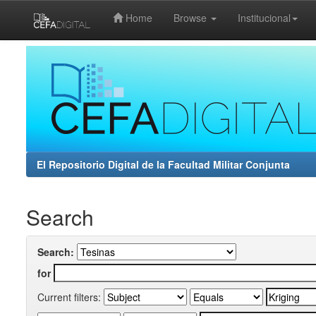
Home
Browse
Institucional
Skip
navigation
El Repositorio Digital de la Facultad Militar Conjunta
Search
Search:
for
Current filters: