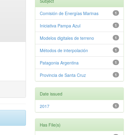
Subject
Comisión de Energías Marinas
1
Iniciativa Pampa Azul
1
Modelos digitales de terreno
1
Métodos de interpolación
1
Patagonia Argentina
1
Provincia de Santa Cruz
1
Date issued
2017
1
Has File(s)