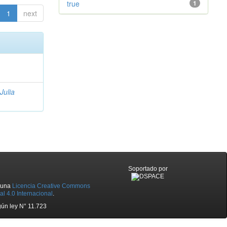
true
1
1
next
Julia
Soportado por
o una
Licencia Creative Commons
l 4.0 Internacional
.
ún ley N° 11.723