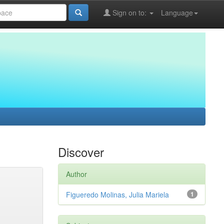
Sign on to:
Language
Discover
Author
Figueredo Molinas, Julia Mariela
1