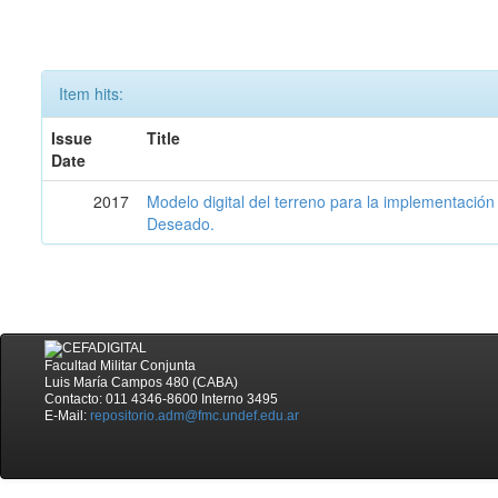
Item hits:
Issue
Title
Date
2017
Modelo digital del terreno para la implementación
Deseado.
Facultad Militar Conjunta
Luis María Campos 480 (CABA)
Contacto: 011 4346-8600 Interno 3495
E-Mail:
repositorio.adm@fmc.undef.edu.ar