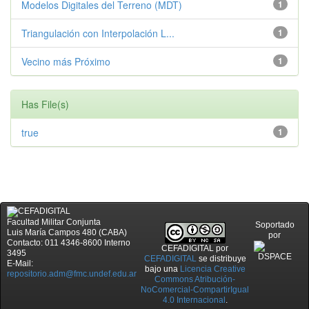
Modelos Digitales del Terreno (MDT)
1
Triangulación con Interpolación L...
1
Vecino más Próximo
1
Has File(s)
true
1
Facultad Militar Conjunta
Soportado
Luis María Campos 480 (CABA)
por
Contacto: 011 4346-8600 Interno
CEFADIGITAL
por
3495
CEFADIGITAL
se distribuye
E-Mail:
bajo una
Licencia Creative
repositorio.adm@fmc.undef.edu.ar
Commons Atribución-
NoComercial-CompartirIgual
4.0 Internacional
.