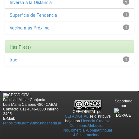
Inversa a la Distancia
1
Superficie de Tendencia
1
Vecino más Próximo
1
Has File(s)
true
1
Facultad Militar Conjunta
Soportado
Luis María Campos 480 (CABA)
por
Contacto: 011 4346-8600 Interno
CEFADIGITAL
por
3495
CEFADIGITAL
se distribuye
E-Mail:
bajo una
Licencia Creative
repositorio.adm@fmc.undef.edu.ar
Commons Atribución-
NoComercial-CompartirIgual
4.0 Internacional
.