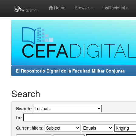
Home
Browse
Institucional
Skip
navigation
El Repositorio Digital de la Facultad Militar Conjunta
Search
Search:
for
Current filters: