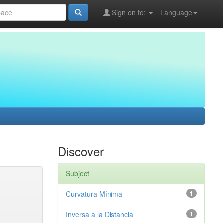
Sign on to:
Language
Discover
Subject
Curvatura Mínima
1
Inversa a la Distancia
1