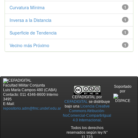
Curvatura Mínima
1
Inversa a la Distancia
1
Superficie de Tendencia
1
Vecino más Próximo
1
Facultad Militar Conjunta
Soportado
Luis María Campos 480 (CABA)
por
Contacto: 011 4346-8600 Interno
CEFADIGITAL
por
3495
CEFADIGITAL
se distribuye
E-Mail:
bajo una
Licencia Creative
repositorio.adm@fmc.undef.edu.ar
Commons Atribución-
NoComercial-CompartirIgual
4.0 Internacional
.
Todos los derechos
reservados según ley N°
11.723